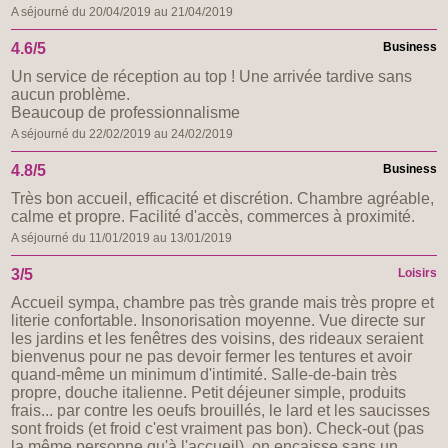
A séjourné du 20/04/2019 au 21/04/2019
4.6/5
Business
Un service de réception au top ! Une arrivée tardive sans
aucun problème.
Beaucoup de professionnalisme
A séjourné du 22/02/2019 au 24/02/2019
4.8/5
Business
Très bon accueil, efficacité et discrétion. Chambre agréable,
calme et propre. Facilité d'accès, commerces à proximité.
A séjourné du 11/01/2019 au 13/01/2019
3/5
Loisirs
Accueil sympa, chambre pas très grande mais très propre et
literie confortable. Insonorisation moyenne. Vue directe sur
les jardins et les fenêtres des voisins, des rideaux seraient
bienvenus pour ne pas devoir fermer les tentures et avoir
quand-même un minimum d'intimité. Salle-de-bain très
propre, douche italienne. Petit déjeuner simple, produits
frais... par contre les oeufs brouillés, le lard et les saucisses
sont froids (et froid c'est vraiment pas bon). Check-out (pas
la même personne qu'à l'accueil), on encaisse sans un