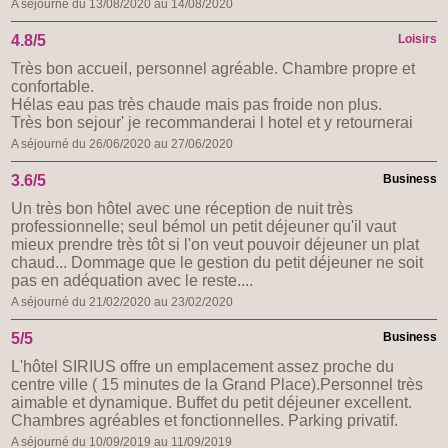
A séjourné du 13/08/2020 au 14/08/2020
4.8/5
Loisirs
Très bon accueil, personnel agréable. Chambre propre et
confortable.
Hélas eau pas très chaude mais pas froide non plus.
Très bon sejour' je recommanderai l hotel et y retournerai
A séjourné du 26/06/2020 au 27/06/2020
3.6/5
Business
Un très bon hôtel avec une réception de nuit très
professionnelle; seul bémol un petit déjeuner qu'il vaut
mieux prendre très tôt si l'on veut pouvoir déjeuner un plat
chaud... Dommage que le gestion du petit déjeuner ne soit
pas en adéquation avec le reste....
A séjourné du 21/02/2020 au 23/02/2020
5/5
Business
L'hôtel SIRIUS offre un emplacement assez proche du
centre ville ( 15 minutes de la Grand Place).Personnel très
aimable et dynamique. Buffet du petit déjeuner excellent.
Chambres agréables et fonctionnelles. Parking privatif.
A séjourné du 10/09/2019 au 11/09/2019